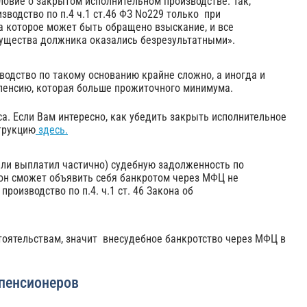
овие о закрытом исполнительном производстве. Так,
водство по п.4 ч.1 ст.46 ФЗ No229 только при
на которое может быть обращено взыскание, и все
ущества должника оказались безрезультатными».
водство по такому основанию крайне сложно, а иногда и
пенсию, которая больше прожиточного минимума.
са. Если Вам интересно, как убедить закрыть исполнительное
трукцию
здесь.
или выплатил частично) судебную задолженность по
о он сможет объявить себя банкротом через МФЦ не
роизводство по п.4. ч.1 ст. 46 Закона об
тоятельствам, значит внесудебное банкротство через МФЦ в
 пенсионеров