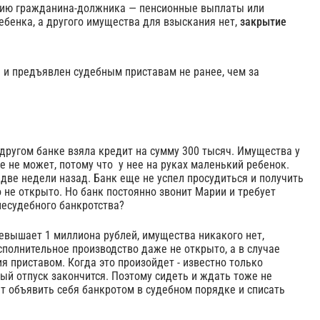
анию гражданина-должника — пенсионные выплаты или
ебенка, а другого имущества для взыскания нет,
закрытие
 и предъявлен судебным приставам не ранее, чем за
 другом банке взяла кредит на сумму 300 тысяч. Имущества у
е не может, потому что у нее на руках маленький ребенок.
 две недели назад. Банк еще не успел просудиться и получить
 не открыто. Но банк постоянно звонит Марии и требует
несудебного банкротства?
превышает 1 миллиона рублей, имущества никакого нет,
сполнительное производство даже не открыто, а в случае
 приставом. Когда это произойдет - известно только
ный отпуск закончится. Поэтому сидеть и ждать тоже не
ет объявить себя банкротом в судебном порядке и списать