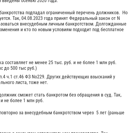
и введены осенью 2020 года.
 банкротства подпадал ограниченный перечень должников. Но
ется. Так, 04.08.2023 года принят Федеральный закон от N
ользоваться внесудебным личным банкротством. Долгожданные
 изменения и кто по новым условиям подходит под бесплатное
составляет не менее 25 тыс. руб. и не более 1 млн руб.
с до 500 тыс руб.)
.4 ч.1 ст.46 ФЗ No229. Других действующих взысканий у
льного листа, тоже нет.
должник сможет стать банкротом без обращения в суд. Так,
и не более 1 млн руб.
повторно за внесудебным банкротством через 5 лет (раньше