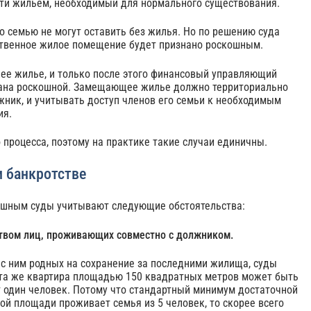
сти жильем, необходимый для нормального существования.
о семью не могут оставить без жилья. Но по решению суда
твенное жилое помещение будет признано роскошным.
е жилье, и только после этого финансовый управляющий
нана роскошной. Замещающее жилье должно территориально
жник, и учитывать доступ членов его семьи к необходимым
ия.
 процесса, поэтому на практике такие случаи единичны.
 банкротстве
ошным суды учитывают следующие обстоятельства:
вом лиц, проживающих совместно с должником.
с ним родных на сохранение за последними жилища, суды
 та же квартира площадью 150 квадратных метров может быть
т один человек. Потому что стандартный минимум достаточной
кой площади проживает семья из 5 человек, то скорее всего