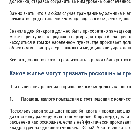
должника, стараясь сохранить за ним уровень обеспеченно
Важно знать, что в любом случае гражданина-должника и ег
возможно предоставление замещающего жилья, если единс
Сначала для банкрота должно быть приобретено замещающе
может приступить к продаже квартиры, которая была приз
находиться в том же населенном пункте, где проживает дол
объектам инфраструктуры: школы и медицинские учрежден
Все это довольно сложно реализовать в рамках банкротного
Какое жилье могут признать роскошным при
При вынесении решения о признании жилья должника роск
1. Площадь жилого помещения в соотношении с количест
Поскольку закон защищает права банкрота и проживающих 
дают оценку размеру жилого помещения. К примеру, одна и
расценена как роскошная, если в ней фактически проживае
квадратуры на одинокого человека -33 м2. А вот если на та