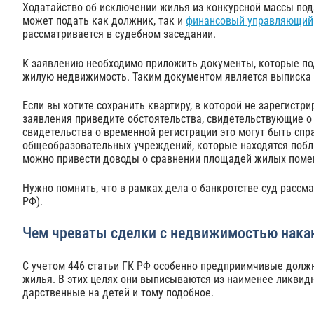
Ходатайство об исключении жилья из конкурсной массы пода
может подать как должник, так и
финансовый управляющий
рассматривается в судебном заседании.
К заявлению необходимо приложить документы, которые по
жилую недвижимость. Таким документом является выписка 
Если вы хотите сохранить квартиру, в которой не зарегистр
заявления приведите обстоятельства, свидетельствующие 
свидетельства о временной регистрации это могут быть спр
общеобразовательных учреждений, которые находятся побл
можно привести доводы о сравнении площадей жилых помещ
Нужно помнить, что в рамках дела о банкротстве суд рассм
РФ).
Чем чреваты сделки с недвижимостью нака
С учетом 446 статьи ГК РФ особенно предприимчивые должн
жилья. В этих целях они выписываются из наименее ликвид
дарственные на детей и тому подобное.