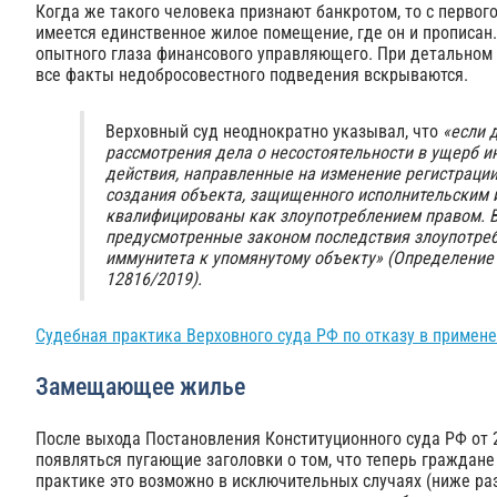
Когда же такого человека признают банкротом, то с первого
имеется единственное жилое помещение, где он и прописан.
опытного глаза финансового управляющего. При детальном 
все факты недобросовестного подведения вскрываются.
Верховный суд неоднократно указывал, что
«если 
рассмотрения дела о несостоятельности в ущерб 
действия, направленные на изменение регистрации
создания объекта, защищенного исполнительским 
квалифицированы как злоупотреблением правом. В
предусмотренные законом последствия злоупотреб
иммунитета к упомянутому объекту» (Определение 
12816/2019).
Судебная практика Верховного суда РФ по отказу в примен
Замещающее жилье
После выхода Постановления Конституционного суда РФ от 2
появляться пугающие заголовки о том, что теперь граждане
практике это возможно в исключительных случаях (ниже ра