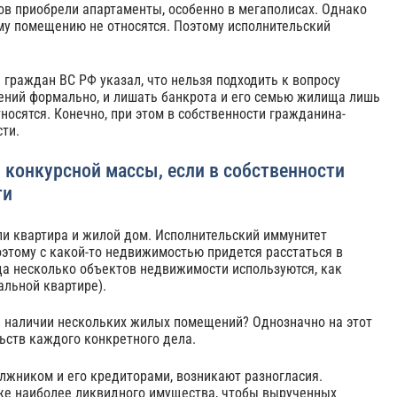
в приобрели апартаменты, особенно в мегаполисах. Однако
му помещению не относятся. Поэтому исполнительский
 граждан ВС РФ указал, что нельзя подходить к вопросу
ений формально, и лишать банкрота и его семью жилища лишь
носятся. Конечно, при этом в собственности гражданина-
ти.
 конкурсной массы, если в собственности
ти
ли квартира и жилой дом. Исполнительский иммунитет
оэтому с какой-то недвижимостью придется расстаться в
да несколько объектов недвижимости используются, как
льной квартире).
и наличии нескольких жилых помещений? Однозначно на этот
льств каждого конкретного дела.
лжником и его кредиторами, возникают разногласия.
аже наиболее ликвидного имущества, чтобы вырученных