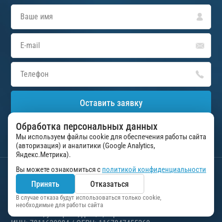
Оставить заявку
Обработка персональных данных
Нажимая на кнопку «Оставить заявку», вы соглашаетесь на
обработку персональных данных в соответствии с
Мы используем файлы cookie для обеспечения работы сайта
пользовательским соглашением
(авторизация) и аналитики (Google Analytics,
Яндекс.Метрика).
Вы можете ознакомиться с
политикой конфиденциальности
Управление делами Президента Российской
Принять
Отказаться
Федерации
ФГУП “Президент-Сервис”
В случае отказа будут использоваться только cookie,
необходимые для работы сайта
г. Москва, ул. Арбат, д.54/2, стр.1