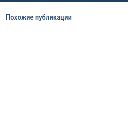
Похожие публикации
Арбитражные споры
Арбитражные споры
1346
2282
Взыскание убытков
Как обосновать и
с подрядчика за
взыскать расходы
некачественное
на представителя в
выполнение работ
арбитражном
по договору в
процессе в полном
судебном порядке
объеме
Какие нюансы
Как доказать
необходимо соблюсти в
фактические расходы
договоре подряда,
на привлеченного