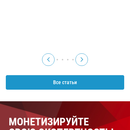
чтобы избежать рисков
специалиста? В каком
при некачественном
случае суд может
выполнении работ
снизить размер
компенсации затрат?
21 января
04 марта
Читать
Читать
2025 г.
2025 г.
Все статьи
МОНЕТИЗИРУЙТЕ