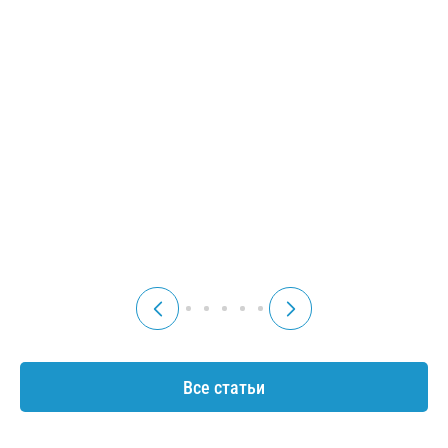
автомобилем в 2025
в рамках
году у приставов и в
исполнительного
ГИБДД
производства
Ваш автомобиль под
Кто такие судебные
арестом. Кто наложил
приставы? Какие права
арест на машину?
имеют приставы по
Причины ареста авто.
закону? Какое
Снятие ограничений
имущество могут
забрать за долги?
06 февраля
27 января
Читать
Читать
2025 г.
2025 г.
Все статьи