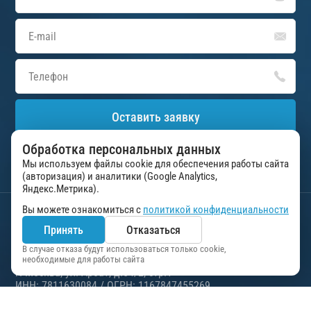
Оставить заявку
Обработка персональных данных
Нажимая на кнопку «Оставить заявку», вы соглашаетесь на
обработку персональных данных в соответствии с
Мы используем файлы cookie для обеспечения работы сайта
пользовательским соглашением
(авторизация) и аналитики (Google Analytics,
Яндекс.Метрика).
Вы можете ознакомиться с
политикой конфиденциальности
Управление делами Президента Российской
Принять
Отказаться
Федерации
ФГУП “Президент-Сервис”
В случае отказа будут использоваться только cookie,
необходимые для работы сайта
г. Москва, ул. Арбат, д.54/2, стр.1
ИНН: 7811630084 / ОГРН: 1167847455269