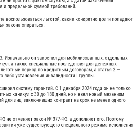
тв не просто с фактом службы, а с датой заключения
ия и предельной суммой требований.
те воспользоваться льготой, какие конкретно долги попадают
тьи закона опираться.
З. Изначально он закрепил для мобилизованных, отдельных
икул, а также специальные последствия для денежных
т льготный период по кредитным договорам, а статья 2 —
о либо установления инвалидности I группы.
ширил систему гарантий. С 1 декабря 2024 года он не только
ных каникул с 30 до 180 дней, но и ввел новый механизм
й для лиц, заключивших контракт на срок не менее одного
ФЗ не отменяет закон № 377-ФЗ, а дополняет его. Поэтому
 развитии уже существующего специального режима исполнения