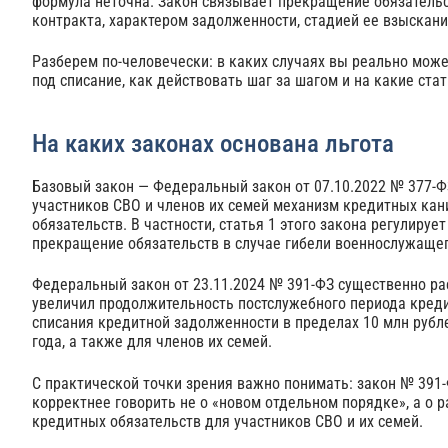
формула неточна. Закон связывает прекращение обязательс
контракта, характером задолженности, стадией ее взыскан
Разберем по‑человечески: в каких случаях вы реально може
под списание, как действовать шаг за шагом и на какие ста
На каких законах основана льгота
Базовый закон — Федеральный закон от 07.10.2022 № 377-Ф
участников СВО и членов их семей механизм кредитных кан
обязательств. В частности, статья 1 этого закона регулируе
прекращение обязательств в случае гибели военнослужащег
Федеральный закон от 23.11.2024 № 391-ФЗ существенно рас
увеличил продолжительность постслужебного периода кредит
списания кредитной задолженности в пределах 10 млн рубле
года, а также для членов их семей.
С практической точки зрения важно понимать: закон № 391-
корректнее говорить не о «новом отдельном порядке», а о
кредитных обязательств для участников СВО и их семей.