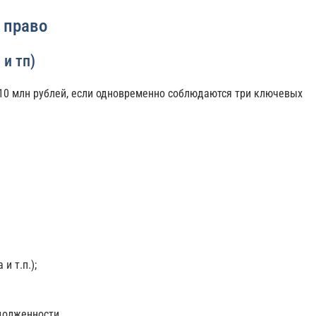
 право
 и тп)
10 млн рублей, если одновременно соблюдаются три ключевых
и т.п.);
долженности,