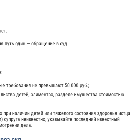
лет.
ия путь один — обращение в суд.
е:
ые требования не превышают 50 000 руб.;
тельства детей, алиментах, разделе имущества стоимостью
но при наличии детей или тяжелого состояния здоровья истца
) супруга неизвестно, указывайте последний известный
смотрении дела.
ерез суд