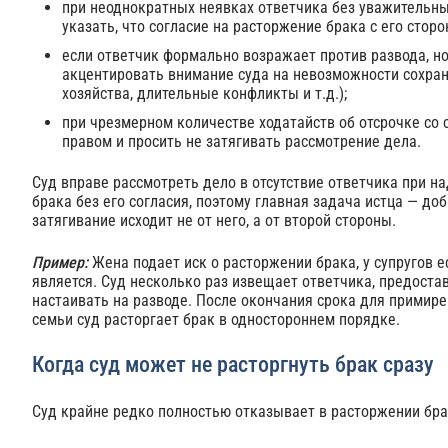
при неоднократных неявках ответчика без уважительных
указать, что согласие на расторжение брака с его стор
если ответчик формально возражает против развода, н
акцентировать внимание суда на невозможности сохран
хозяйства, длительные конфликты и т.д.);
при чрезмерном количестве ходатайств об отсрочке со 
правом и просить не затягивать рассмотрение дела.
Суд вправе рассмотреть дело в отсутствие ответчика при 
брака без его согласия, поэтому главная задача истца — до
затягивание исходит не от него, а от второй стороны.
Пример:
Жена подает иск о расторжении брака, у супругов е
является. Суд несколько раз извещает ответчика, предоста
настаивать на разводе. После окончания срока для примире
семьи суд расторгает брак в одностороннем порядке.
Когда суд может не расторгнуть брак сразу
Суд крайне редко полностью отказывает в расторжении бра