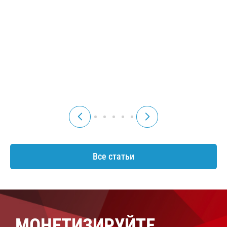
платежей по кредиту
ипотечным процентам?
кому положена? Какие
Какие документы
условия? Что с
нужны для ФНС? Как
неустойками и
считать сумму
процентами?
возврата по формуле?
24 июня
10 июня
Читать
Читать
2026 г.
2026 г.
Все статьи
МОНЕТИЗИРУЙТЕ