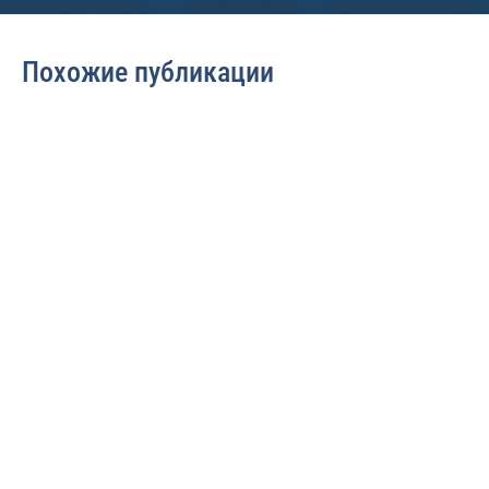
Похожие публикации
Взыскание задолженности
Возврат имущества
2073
239
Кредитные
Налоговый вычет за
каникулы по
проценты по
потребительским
ипотеке в 2026: как
кредитам: как
получить,
оформить и какие
рассчитать и
документы
вернуть до 660 000
подготовить в 2026
рублей
году
Как получить
Законная отсрочка
возмещение по