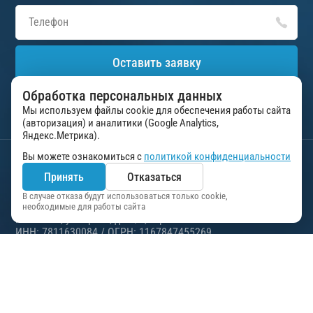
Оставить заявку
Обработка персональных данных
Нажимая на кнопку «Оставить заявку», вы соглашаетесь на
обработку персональных данных в соответствии с
Мы используем файлы cookie для обеспечения работы сайта
пользовательским соглашением
(авторизация) и аналитики (Google Analytics,
Яндекс.Метрика).
Вы можете ознакомиться с
политикой конфиденциальности
Управление делами Президента Российской
Принять
Отказаться
Федерации
ФГУП “Президент-Сервис”
В случае отказа будут использоваться только cookie,
необходимые для работы сайта
г. Москва, ул. Арбат, д.54/2, стр.1
ИНН: 7811630084 / ОГРН: 1167847455269
2026 Все права защищены. Любое использование материалов с
сайта возможно только при наличии активной ссылки на
первоисточник.
Политика конфиденциальности