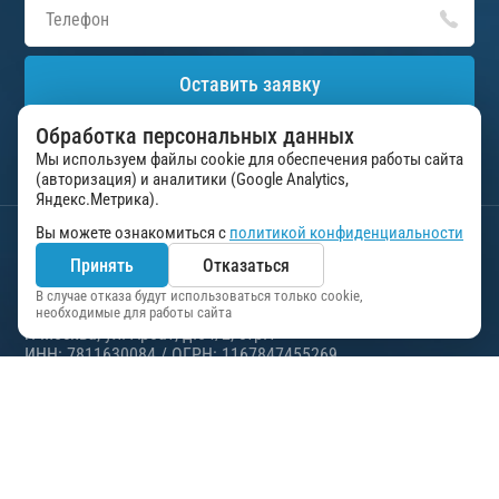
Оставить заявку
Обработка персональных данных
Нажимая на кнопку «Оставить заявку», вы соглашаетесь на
обработку персональных данных в соответствии с
Мы используем файлы cookie для обеспечения работы сайта
пользовательским соглашением
(авторизация) и аналитики (Google Analytics,
Яндекс.Метрика).
Вы можете ознакомиться с
политикой конфиденциальности
Управление делами Президента Российской
Принять
Отказаться
Федерации
ФГУП “Президент-Сервис”
В случае отказа будут использоваться только cookie,
необходимые для работы сайта
г. Москва, ул. Арбат, д.54/2, стр.1
ИНН: 7811630084 / ОГРН: 1167847455269
2026 Все права защищены. Любое использование материалов с
сайта возможно только при наличии активной ссылки на
первоисточник.
Политика конфиденциальности