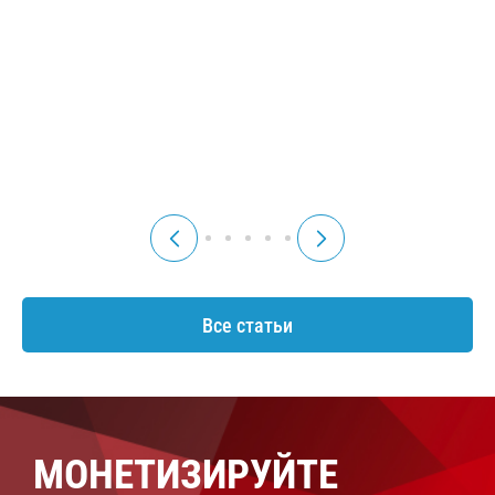
во время банкротства?
Когда долг можно
списать через МФЦ, а
когда -только через
суд?
06 марта
28 января
Читать
Читать
2026 г.
2026 г.
Все статьи
МОНЕТИЗИРУЙТЕ